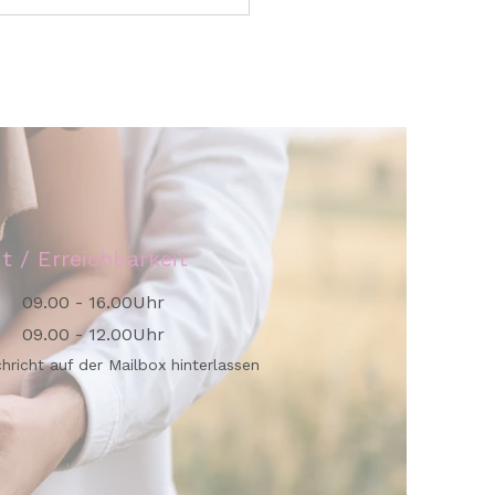
is geschlossen wegen
au
it / Erreichbarkeit
09.00 - 16.00Uhr
09.00 - 12.00Uhr
chricht auf der Mailbox hinterlassen