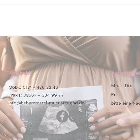
Prax
Umb
Kontakt
Arbeitsze
Mo. - Do.
Mobil:
0171 - 476 32 46
Fr.
Praxis:
02587 - 384 99 77
info@hebammerei-muensterland.de
bitte eine Na