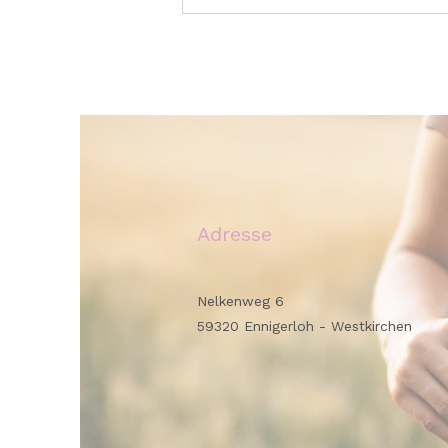
Praxis vom 10.-12. Juli
geschlossen
Adresse
Nelkenweg 6
59320 Ennigerloh - Westkirchen