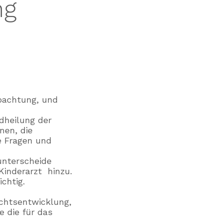
ng
ba
chtung, und
dheilung der
nen, die
e Fragen und
unterscheide
Kinderarzt hinzu.
chtig.
chtsentwicklung,
 die für das