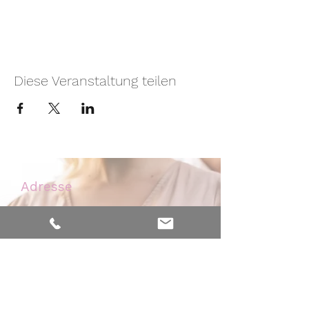
Diese Veranstaltung teilen
Adresse
Nelkenweg 6
59320 Ennigerloh - Westkirchen
Kontakt
Mobil:
0171 - 476 32 46
Praxis:
02587 - 384 99 77
info@hebammerei-muensterland.de