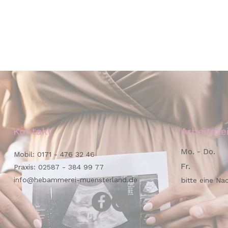
Kontakt
Arbeitsze
Mo. - Do.
Mobil:
0171 - 476 32 46
Fr.
Praxis:
02587 - 384 99 77
info@hebammerei-muensterland.de
bitte eine Na