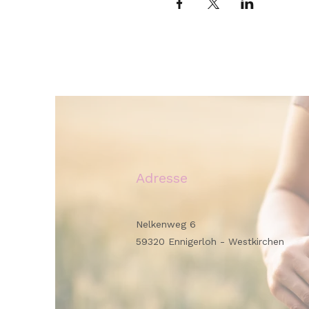
Adresse
Nelkenweg 6
59320 Ennigerloh - Westkirchen