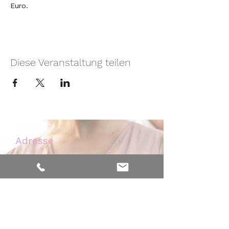
Euro.
Diese Veranstaltung teilen
Adresse
Nelkenweg 6
59320 Ennigerloh - Westkirchen
Kontakt
Mobil:
0171 - 476 32 46
Praxis:
02587 - 384 99 77