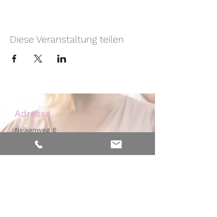
Diese Veranstaltung teilen
Adresse
Nelkenweg 6
59320 Ennigerloh - Westkirchen
Kontakt
Mobil:
0171 - 476 32 46
Praxis:
02587 - 384 99 77
info@hebammerei-muensterland.de
Arbeitszeit / Erreichbarkeit