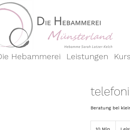
Die Hebammerei
Leistungen
Kur
telefon
Beratung bei kle
Leistung
der
10 Min.
1
Lei
GKV