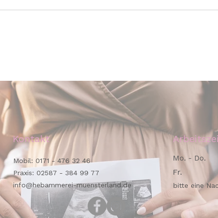
Kontakt
Arbeitsze
Mo. - Do.
Mobil:
0171 - 476 32 46
Fr.
Praxis:
02587 - 384 99 77
info@hebammerei-muensterland.de
bitte eine Na