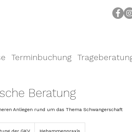
se
Terminbuchung
Trageberatun
ische Beratung
ineren Anliegen rund um das Thema Schwangerschaft
stung der GKV
Hebammenpraxis