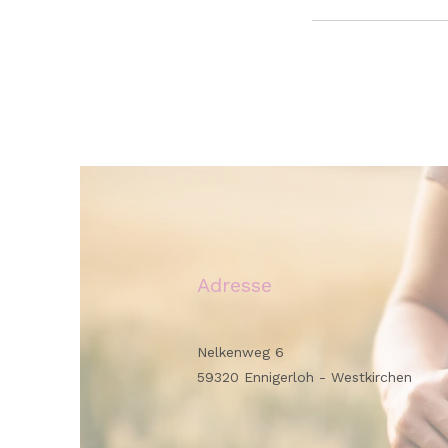
Adresse
Nelkenweg 6
59320 Ennigerloh - Westkirchen