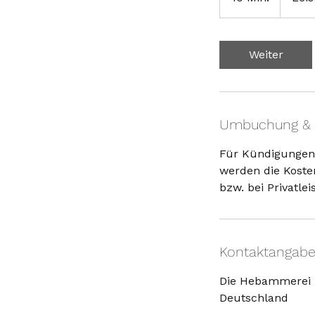
0
M
i
Weiter
n
.
Umbuchung & 
Für Kündigungen
werden die Koste
bzw. bei Privatle
Kontaktangab
Die Hebammerei 
Deutschland