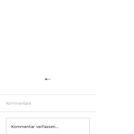
Kommentare
Fortbildung im Frühling
Praxis geschlos
Kommentar verfassen...
Umbau