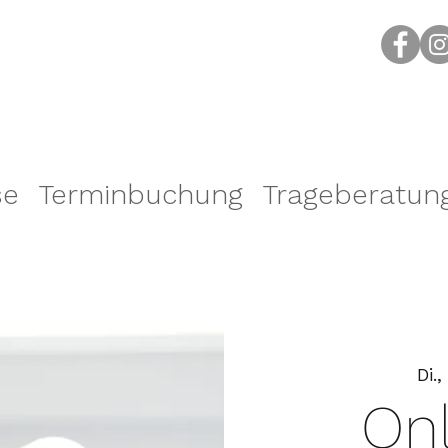
se
Terminbuchung
Trageberatun
Di.,
Onl