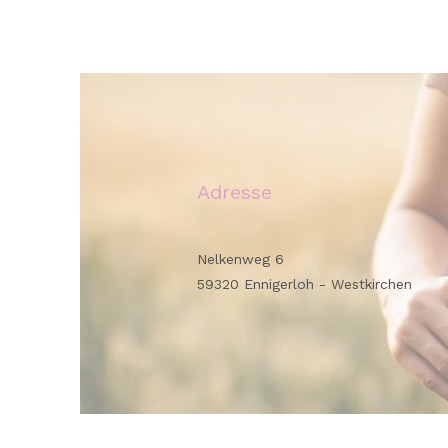
Adresse
Nelkenweg 6
59320 Ennigerloh - Westkirchen