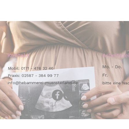
Kontakt
Arbeitsze
Mo. - Do.
Mobil:
0171 - 476 32 46
Fr.
Praxis:
02587 - 384 99 77
info@hebammerei-muensterland.de
bitte eine Na