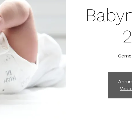
Baby
2
Gemei
Anmel
Vera