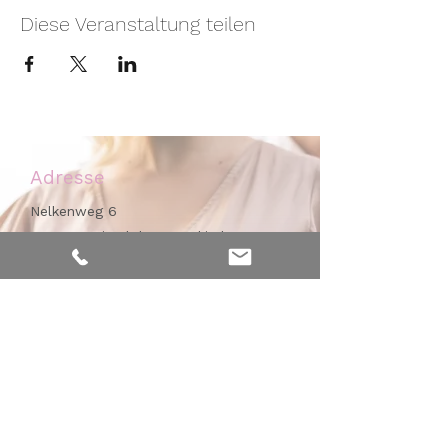
Diese Veranstaltung teilen
Adresse
Nelkenweg 6
59320 Ennigerloh - Westkirchen
Kontakt
Mobil:
0171 - 476 32 46
Praxis:
02587 - 384 99 77
info@hebammerei-muensterland.de
Arbeitszeit / Erreichbarkeit
Mo. - Do.
09.00 - 16.00Uhr