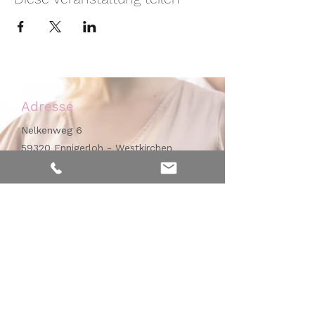
Adresse
Nelkenweg 6
59320 Ennigerloh - Westkirchen
Kontakt
Mobil:
0171 - 476 32 46
Praxis:
02587 - 384 99 77
info@hebammerei-muensterland.de
Arbeitszeit / Erreichbarkeit
Mo. - Do.
09.00 - 16.00Uhr
Fr.
09.00 - 12.00Uhr