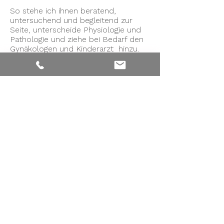
So stehe ich ihnen beratend,
untersuchend und begleitend zur
Seite, unterscheide Physiologie und
Pathologie und ziehe bei Bedarf den
Gynäkologen und Kinderarzt hinzu.
Die seelische Begleitung in dieser
besonderen Zeit ist ebenfalls sehr
wichtig.
Also meldet euch gern! Ich freue
mich werdende Eltern von Anfang an
begleiten zu dürfen.
Terminbuchung
Frage stellen
Neuerungen in der