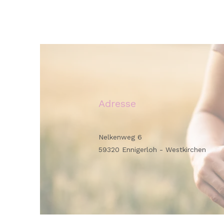
Adresse
Nelkenweg 6
59320 Ennigerloh - Westkirchen