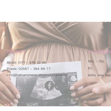
Kontakt
Arbeitsze
Mo. - Do.
Mobil:
0171 - 476 32 46
Fr.
Praxis:
02587 - 384 99 77
info@hebammerei-muensterland.de
bitte eine Na