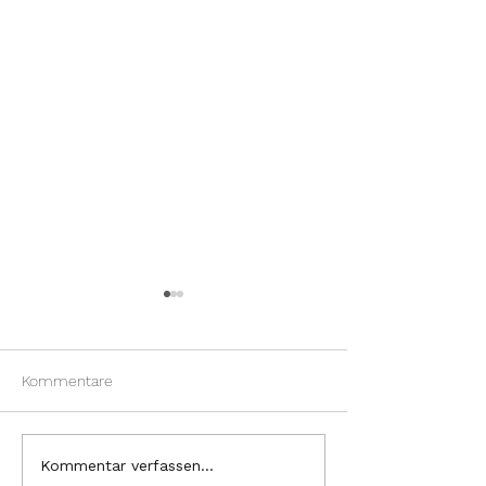
Kommentare
Fortbildung im Frühling
Praxis geschlos
Kommentar verfassen...